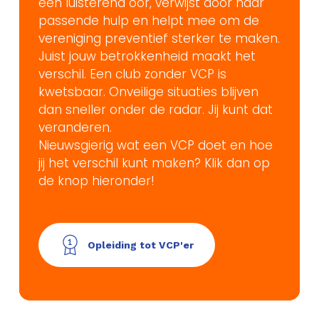
een luisterend oor, verwijst door naar
passende hulp en helpt mee om de
vereniging preventief sterker te maken.
Juist jouw betrokkenheid maakt het
verschil. Een club zonder VCP is
kwetsbaar. Onveilige situaties blijven
dan sneller onder de radar. Jij kunt dat
veranderen.
Nieuwsgierig wat een VCP doet en hoe
jij het verschil kunt maken? Klik dan op
de knop hieronder!
Opleiding tot VCP'er