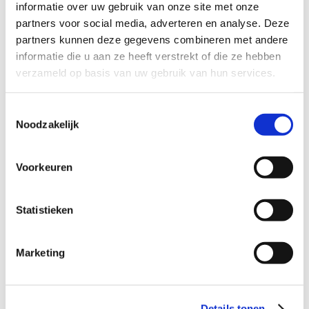
informatie over uw gebruik van onze site met onze
partners voor social media, adverteren en analyse. Deze
Er is ondersteuning mogelijk op verschillende
partners kunnen deze gegevens combineren met andere
vlakken bij het ontwikkelen (of onderhouden)
informatie die u aan ze heeft verstrekt of die ze hebben
van een Veilig Sportklimaat. Dit varieert van
verzameld op basis van uw gebruik van hun services.
algemene opleiding, zoals het opleiden van
VCP’s. Je kunt ook kiezen voor een
Toestemmingsselectie
verenigingstraject. Daarbij krijg je hulp van een
Noodzakelijk
expert. Elk kwartaal is er de mogelijkheid om
gratis VertrouwensContactPersonen op te
Voorkeuren
leiden. We bespreken het High 5!
Stappenplan en de gratis VOG-regeling.
Statistieken
Aanvragen of meer informatie kan via
info@veiligsporteninleiden.nl
.
Marketing
Meer informatie
Details tonen